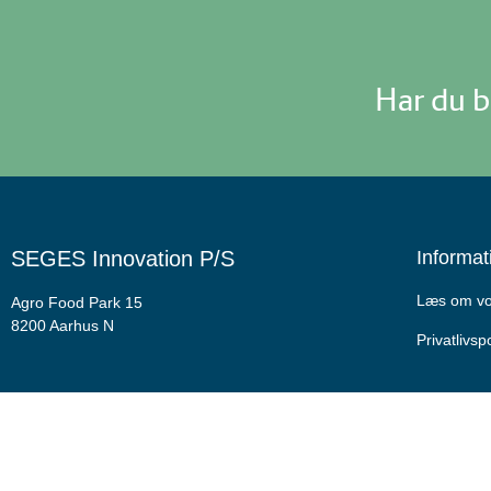
Har du b
SEGES Innovation P/S
Informat
Læs om vor
Agro Food Park 15
8200 Aarhus N
Privatlivspo