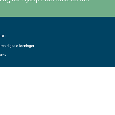
ion
es digitale løsninger
litik