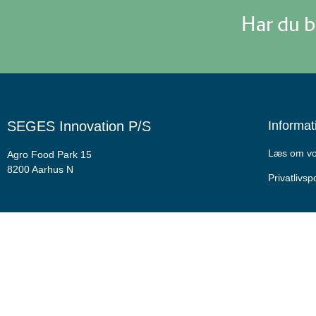
Har du b
SEGES Innovation P/S
Informat
Læs om vor
Agro Food Park 15
8200 Aarhus N
Privatlivspo